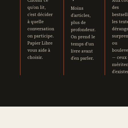
Choisir ce
Aux côt
qu’on lit,
des
Moins
c’est décider
bestsell
d’articles,
à quelle
les text
plus de
conversation
dérange
profondeur.
on participe.
surpre
On prend le
Papier Libre
ou
temps d’un
vous aide à
bouleve
livre avant
choisir.
— ceux 
d’en parler.
mérite
d’existe