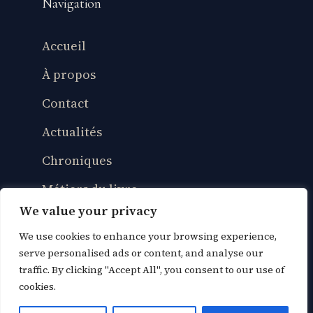
Navigation
Accueil
À propos
Contact
Actualités
Chroniques
Métiers du livre
We value your privacy
Vie de lecteur
We use cookies to enhance your browsing experience,
Culture & adaptations
serve personalised ads or content, and analyse our
traffic. By clicking "Accept All", you consent to our use of
cookies.
© 2026
Papier Libre
— Tous droits réservés •