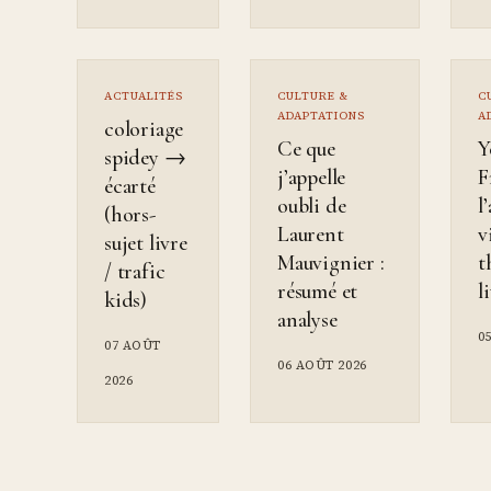
ACTUALITÉS
CULTURE &
C
ADAPTATIONS
A
coloriage
Ce que
Y
spidey →
j’appelle
F
écarté
oubli de
l
(hors-
Laurent
v
sujet livre
Mauvignier :
t
/ trafic
résumé et
l
kids)
analyse
0
07 AOÛT
06 AOÛT 2026
2026