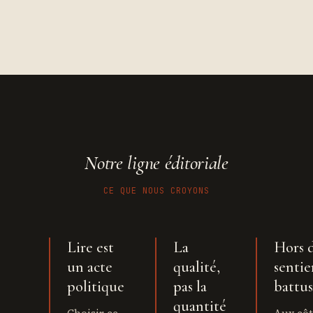
Notre ligne éditoriale
CE QUE NOUS CROYONS
Lire est
La
Hors 
un acte
qualité,
sentie
politique
pas la
battus
quantité