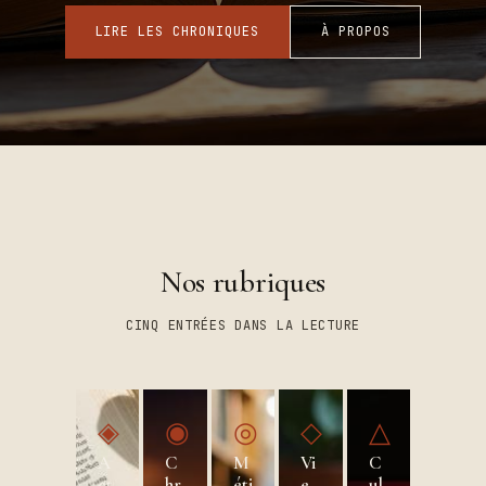
LIRE LES CHRONIQUES
À PROPOS
Nos rubriques
CINQ ENTRÉES DANS LA LECTURE
◈
◉
◎
◇
△
A
C
M
Vi
C
ct
hr
éti
e
ul