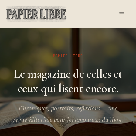
Aller
au
Menu
contenu
PAPIER LIBRE
Le magazine de celles et
ceux qui lisent encore.
Chroniques, portraits, réflexions — une
revue éditoriale pour les amoureux du livre.