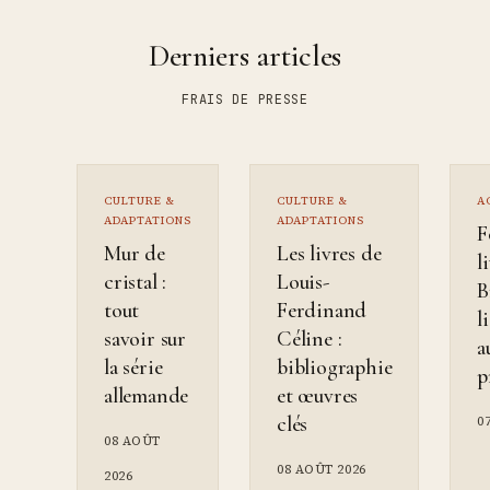
Derniers articles
FRAIS DE PRESSE
CULTURE &
CULTURE &
A
ADAPTATIONS
ADAPTATIONS
F
Mur de
Les livres de
l
cristal :
Louis-
B
tout
Ferdinand
l
savoir sur
Céline :
a
la série
bibliographie
p
allemande
et œuvres
clés
0
08 AOÛT
08 AOÛT 2026
2026