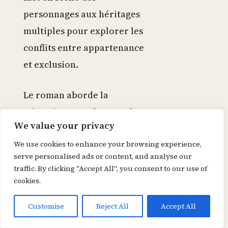
personnages aux héritages
multiples pour explorer les
conflits entre appartenance
et exclusion.
Le roman aborde la
migration sous deux angles :
We value your privacy
la migration historique
(déportations, exils
We use cookies to enhance your browsing experience,
serve personalised ads or content, and analyse our
coloniaux) et la migration
traffic. By clicking "Accept All", you consent to our use of
contemporaine
cookies.
(mouvements de population,
Customise
Reject All
Accept All
déplacements économiques).