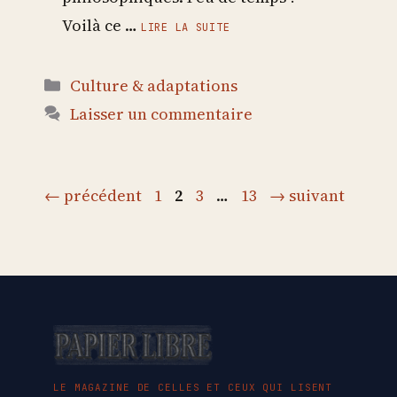
Voilà ce …
LIRE LA SUITE
Catégories
Culture & adaptations
Laisser un commentaire
Page
Page
Page
Page
←
précédent
1
2
3
…
13
→
suivant
LE MAGAZINE DE CELLES ET CEUX QUI LISENT