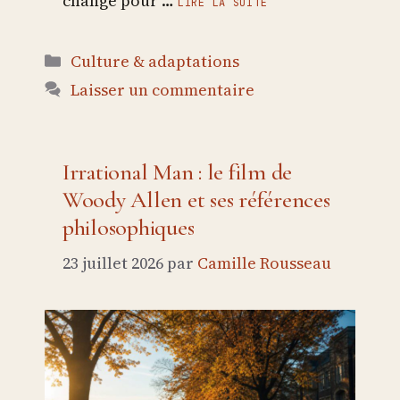
change pour …
LIRE LA SUITE
Catégories
Culture & adaptations
Laisser un commentaire
Irrational Man : le film de
Woody Allen et ses références
philosophiques
23 juillet 2026
par
Camille Rousseau