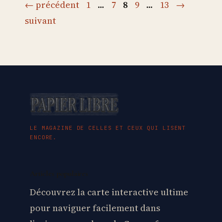
Page
Page
Page
Page
Page
←
précédent
1
…
7
8
9
…
13
→
suivant
LE MAGAZINE DE CELLES ET CEUX QUI LISENT
ENCORE.
Articles populaires
Découvrez la carte interactive ultime
pour naviguer facilement dans