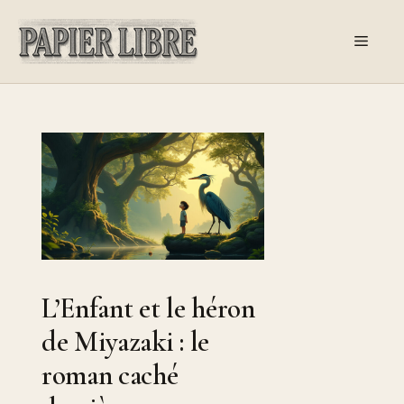
Aller
au
Menu
contenu
L’Enfant et le héron
de Miyazaki : le
roman caché