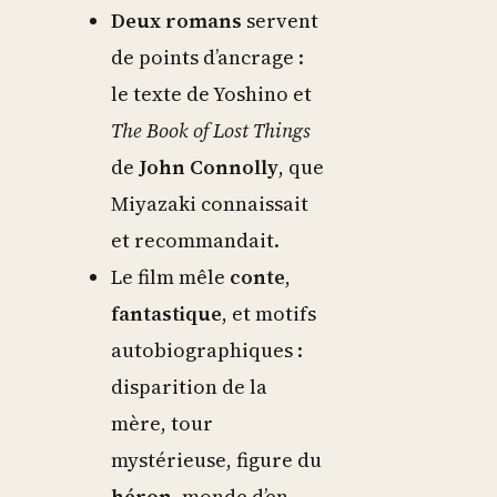
Deux romans
servent
de points d’ancrage :
le texte de Yoshino et
The Book of Lost Things
de
John Connolly
, que
Miyazaki connaissait
et recommandait.
Le film mêle
conte
,
fantastique
, et motifs
autobiographiques :
disparition de la
mère, tour
mystérieuse, figure du
héron
, monde d’en-