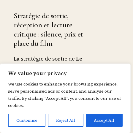
Stratégie de sortie,
réception et lecture
critique : silence, prix et
place du film
La stratégie de sortie de
Le
garçon et le héron
fut
We value your privacy
atypique. Le film est sorti au
We use cookies to enhance your browsing experience,
Japon le
14 juillet 2023
et en
serve personalised ads or content, and analyse our
France le
1er novembre
traffic. By clicking "Accept All", you consent to our use of
cookies.
2023
. La campagne de
lancement s’est faite presque
Customise
Reject All
Accept All
en silence : pas de bande-