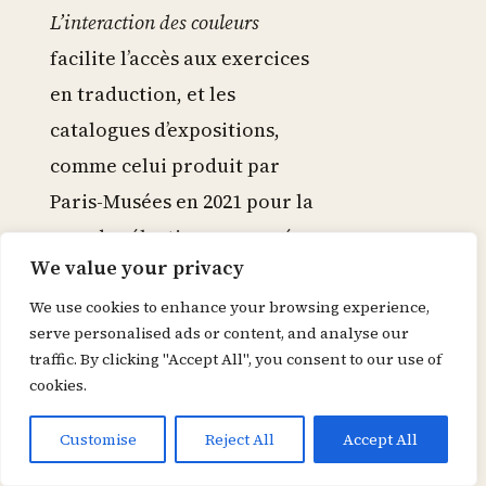
L’interaction des couleurs
facilite l’accès aux exercices
en traduction, et les
catalogues d’expositions,
comme celui produit par
Paris-Musées en 2021 pour la
grande sélection consacrée
We value your privacy
au couple Albers,
fournissent des repères
We use cookies to enhance your browsing experience,
serve personalised ads or content, and analyse our
visuels et historiques utiles
traffic. By clicking "Accept All", you consent to our use of
pour le cours.
cookies.
Customise
Reject All
Accept All
Pour un atelier de design, il
est recommandé d’installer