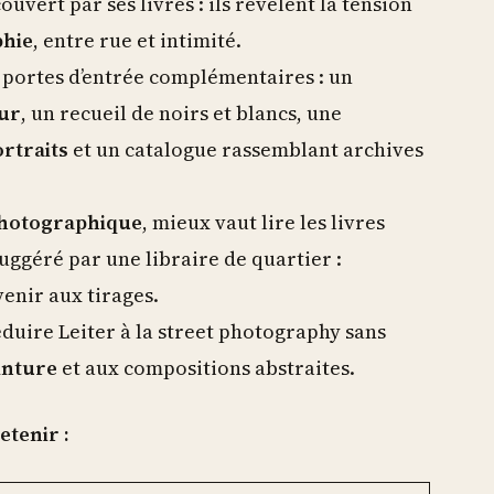
uvert par ses livres : ils révèlent la tension
hie
, entre rue et intimité.
 portes d’entrée complémentaires : un
ur
, un recueil de noirs et blancs, une
rtraits
et un catalogue rassemblant archives
hotographique
, mieux vaut lire les livres
uggéré par une libraire de quartier :
enir aux tirages.
éduire Leiter à la street photography sans
inture
et aux compositions abstraites.
etenir :