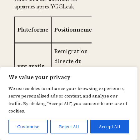
apparues après YGGLeak
À qui
Plateforme
Positionnement
s’adresse
Remigration
Utilisateurs
directe du
cherchant un
ygg.gratis
catalogue YGG,
continuité
We value your privacy
accès illimité
immédiate
We use cookies to enhance your browsing experience,
serve personalised ads or content, and analyse our
Renouveau
traffic. By clicking "Accept All", you consent to our use of
curatif,
Usagers
cookies.
c411.org
exigences sur la
sensibles à la
qualité des
curation
Customise
Reject All
Accept All
uploads