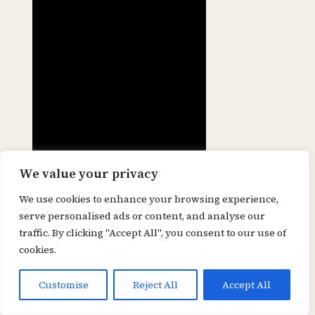
We value your privacy
We use cookies to enhance your browsing experience,
Poésie, engagement et
serve personalised ads or content, and analyse our
public : ce que Limón
traffic. By clicking "Accept All", you consent to our use of
cookies.
fait pour la liberté
d’expression
Customise
Reject All
Accept All