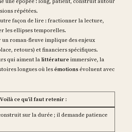
e une épopée : long, patient, construit autour
ssions répétées.
tre façon de lire : fractionner la lecture,
er les ellipses temporelles.
er un roman-fleuve implique des enjeux
place, retours) et financiers spécifiques.
urs qui aiment la
littérature
immersive, la
istoires longues où les
émotions
évoluent avec
oilà ce qu’il faut retenir :
onstruit sur la durée ; il demande patience