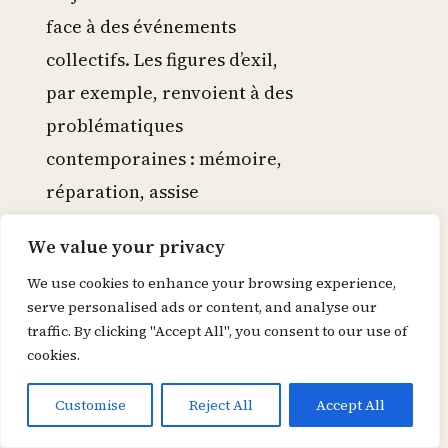
face à des événements
collectifs. Les figures d’exil,
par exemple, renvoient à des
problématiques
contemporaines : mémoire,
réparation, assise
identitaire.
We value your privacy
La langue utilisée reste très
We use cookies to enhance your browsing experience,
serve personalised ads or content, and analyse our
ancrée dans la tradition de
traffic. By clicking "Accept All", you consent to our use of
la littérature française
cookies.
contemporaine qui
Customise
Reject All
Accept All
privilégie la lisibilité et la