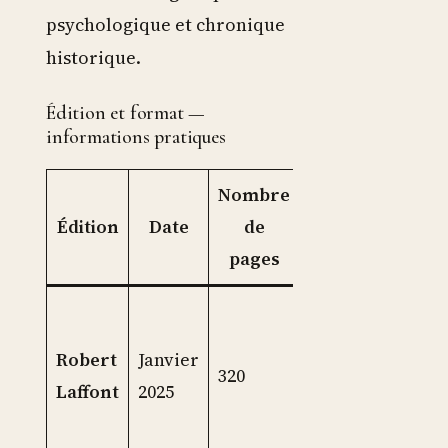
psychologique et chronique
historique.
Édition et format —
informations pratiques
Nombre
Prix
Édition
Date
de
(grand
Pub
pages
format)
Lecte
roma
Robert
Janvier
320
19,90 €
conte
Laffont
2025
clubs
lectu