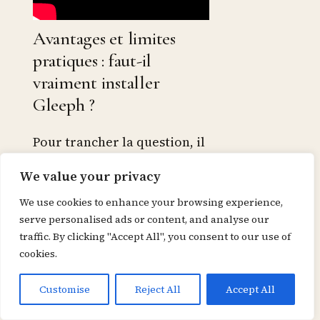
Avantages et limites
pratiques : faut-il
vraiment installer
Gleeph ?
Pour trancher la question, il
faut peser les bénéfices
We value your privacy
immédiats face aux limites
We use cookies to enhance your browsing experience,
concrètes. Parmi les points
serve personalised ads or content, and analyse our
forts, on retient la simplicité
traffic. By clicking "Accept All", you consent to our use of
cookies.
d’usage, la fonction de scan,
le fil communautaire et la
Customise
Reject All
Accept All
connexion aux librairies.