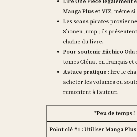
Lire One Piece légalement
e
Manga Plus
et
VIZ
, même si
Les scans pirates
proviennen
Shonen Jump ; ils présentent
chaîne du livre.
Pour soutenir Eiichirō Oda
tomes Glénat en français et
Astuce pratique
: lire le ch
acheter les volumes ou soute
remontent à l’auteur.
*Peu de temps ? V
Point clé #1 :
Utiliser
Manga Plus